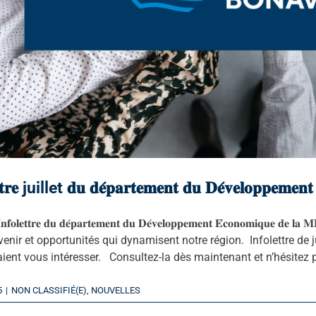
𝐭𝐭𝐫𝐞 juillet 𝐝𝐮 𝐝𝐞́𝐩𝐚𝐫𝐭𝐞𝐦𝐞𝐧𝐭 𝐝𝐮 𝐃𝐞́𝐯𝐞𝐥𝐨𝐩𝐩𝐞𝐦𝐞𝐧𝐭
 𝐈𝐧𝐟𝐨𝐥𝐞𝐭𝐭𝐫𝐞 𝐝𝐮 𝐝𝐞́𝐩𝐚𝐫𝐭𝐞𝐦𝐞𝐧𝐭 𝐝𝐮 𝐃𝐞́𝐯𝐞𝐥𝐨𝐩𝐩𝐞𝐦𝐞𝐧𝐭 𝐄́𝐜𝐨𝐧𝐨𝐦𝐢
venir et opportunités qui dynamisent notre région. Infolettre de 
aient vous intéresser. Consultez-la dès maintenant et n’hésitez pa
5
|
NON CLASSIFIÉ(E)
,
NOUVELLES