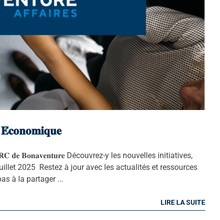
 𝐄́𝐜𝐨𝐧𝐨𝐦𝐢𝐪𝐮𝐞
𝐮𝐞 𝐝𝐞 𝐥𝐚 𝐌𝐑𝐂 𝐝𝐞 𝐁𝐨𝐧𝐚𝐯𝐞𝐧𝐭𝐮𝐫𝐞 Découvrez-y les nouvelles initiatives,
juillet 2025 Restez à jour avec les actualités et ressources
s à la partager ...
LIRE LA SUITE