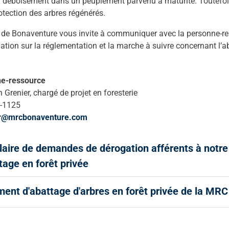
 déboisement dans un peuplement parvenu à maturité. Toutefois,
otection des arbres régénérés.
e Bonaventure vous invite à communiquer avec la personne-resso
ation sur la réglementation et la marche à suivre concernant l’ab
e-ressource
n Grenier, chargé de projet en foresterie
-1125
er@mrcbonaventure.com
aire de demandes de dérogation afférents à notre
tage en forêt privée
ent d'abattage d'arbres en forêt privée de la MR