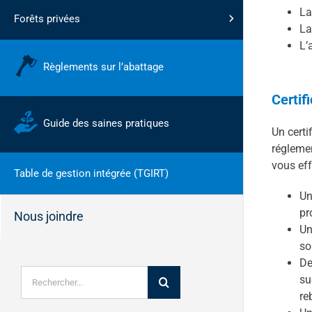
La
Forêts privées
La
L’
Règlements sur l’abattage
Certif
Guide des saines pratiques
Un certi
réglemen
vous eff
Table de gestion intégrée (TGIRT)
Un
pr
Nous joindre
Un
so
De
Rechercher:
su
re