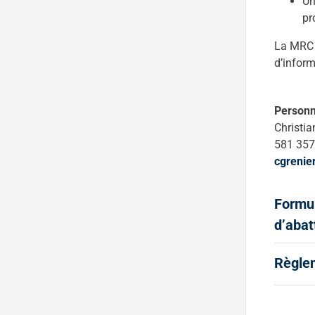
Un
pr
La MRC d
d’inform
Personn
Christia
581 357
cgreni
Formul
d’abat
Règlem