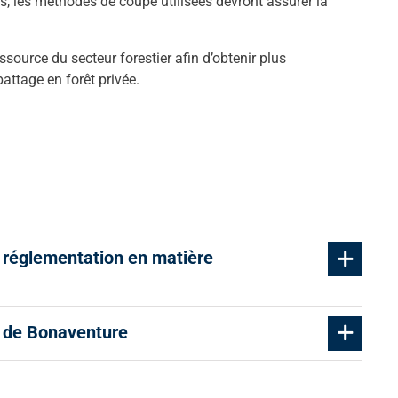
 les méthodes de coupe utilisées devront assurer la
urce du secteur forestier afin d’obtenir plus
attage en forêt privée.
 réglementation en matière
C de Bonaventure