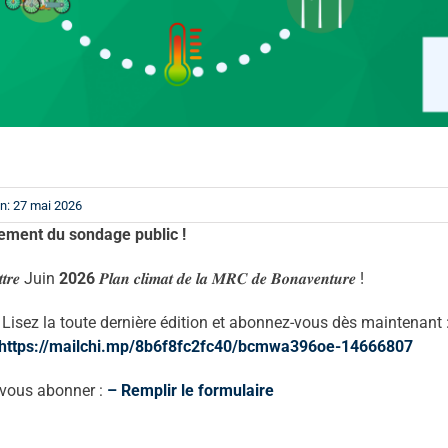
n: 27 mai 2026
ement du sondage public !
𝒆𝒕𝒕𝒓𝒆 Juin
2026
𝑷𝒍𝒂𝒏 𝒄𝒍𝒊𝒎𝒂𝒕 𝒅𝒆 𝒍𝒂 𝑴𝑹𝑪 𝒅𝒆 𝑩𝒐𝒏𝒂𝒗𝒆𝒏𝒕𝒖𝒓𝒆 !
Lisez la toute dernière édition et abonnez-vous dès maintenant 
https://mailchi.mp/8b6f8fc2fc40/bcmwa396oe-14666807
 vous abonner :
– Remplir le formulaire