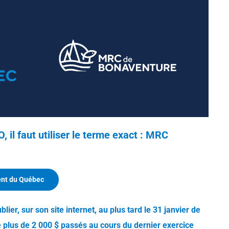
il faut utiliser le terme exact :
MRC
ent du Québec
ublier, sur son site internet, au plus tard le 31 janvier de
 plus de 2 000 $ passés au cours du dernier exercice