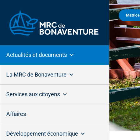
Passer
au
Matric
contenu
Actualités et documents
La MRC de Bonaventure
Services aux citoyens
Affaires
Développement économique