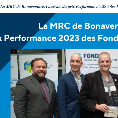
𝑳𝒂 𝑴𝑹𝑪 𝒅𝒆 𝑩𝒐𝒏𝒂𝒗𝒆𝒏𝒕𝒖𝒓𝒆, 𝑳𝒂𝒖𝒓𝒆́𝒂𝒕𝒆 𝒅𝒖 𝒑𝒓𝒊𝒙 𝑷𝒆𝒓𝒇𝒐𝒓𝒎𝒂𝒏𝒄𝒆 2023 𝒅𝒆𝒔 𝑭𝒐