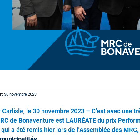
n: 30 novembre 2023
Carlisle, le 30 novembre 2023 – C’est avec une tr
RC de Bonaventure est LAURÉATE du prix Performa
qui a été remis hier lors de l’Assemblée des MRC,
municipalités