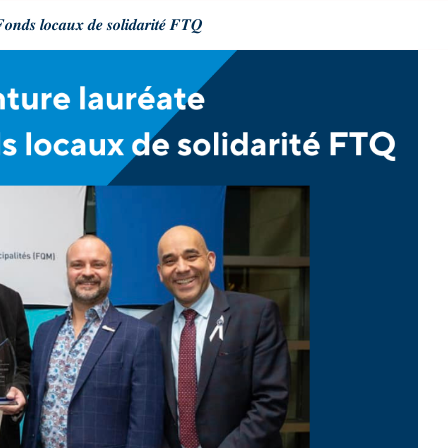
𝒅𝒔 𝒍𝒐𝒄𝒂𝒖𝒙 𝒅𝒆 𝒔𝒐𝒍𝒊𝒅𝒂𝒓𝒊𝒕𝒆́ 𝑭𝑻𝑸