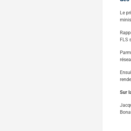
Le pr
minis
Rappe
FLS s
Parmi
résea
Ensui
rende
Sur l
Jacqu
Bonav