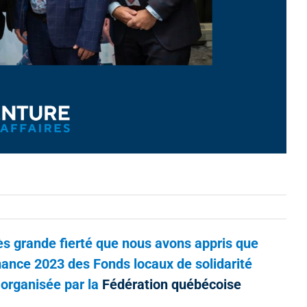
ès grande fierté que nous avons appris que
nce 2023 des Fonds locaux de solidarité
 organisée par la
Fédération québécoise